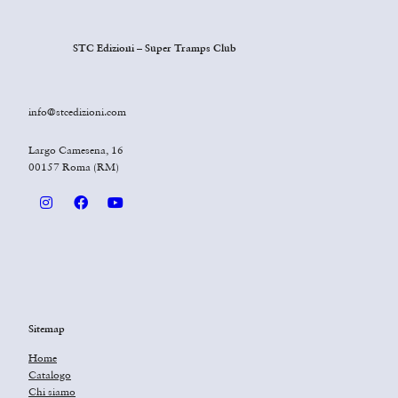
STC Edizioni – Super Tramps Club
info@stcedizioni.com
Largo Camesena, 16
00157 Roma (RM)
Sitemap
Home
Catalogo
Chi siamo