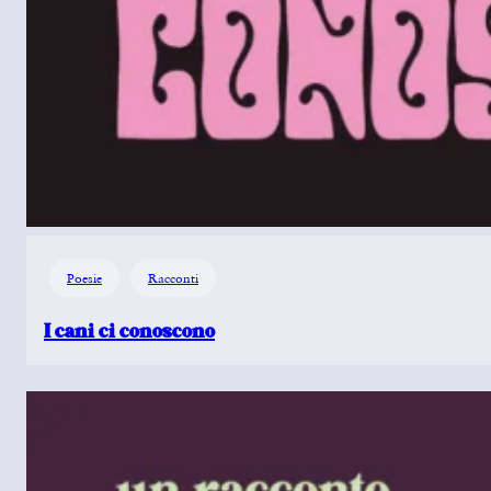
Poesie
Racconti
I cani ci conoscono