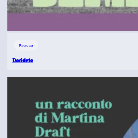
Racconti
Deridete