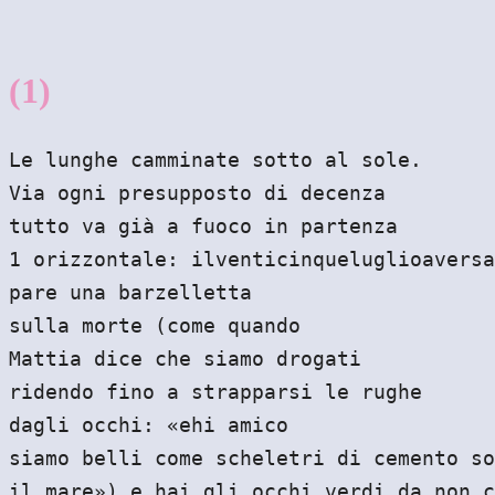
(1)
Le lunghe camminate sotto al sole.
Via ogni presupposto di decenza
tutto va già a fuoco in partenza
1 orizzontale: ilventicinqueluglioaversa
pare una barzelletta
sulla morte (come quando
Mattia dice che siamo drogati
ridendo fino a strapparsi le rughe
dagli occhi: «ehi amico
siamo belli come scheletri di cemento so
il mare») e hai gli occhi verdi da non c