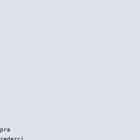
pra
rederci