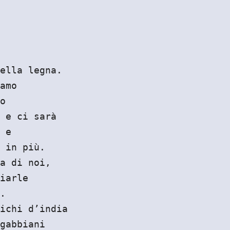
ella legna.
amo
o
 e ci sarà
 e
 in più.
a di noi,
iarle
.
ichi d’india
gabbiani