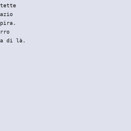
tette
azio
pira.
rro
a di là.