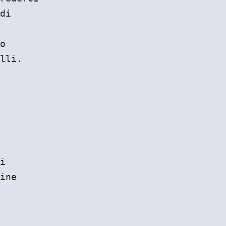
di
o
lli.
i
ine