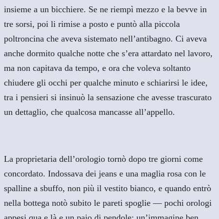
insieme a un bicchiere. Se ne riempì mezzo e la bevve in
tre sorsi, poi li rimise a posto e puntò alla piccola
poltroncina che aveva sistemato nell’antibagno. Ci aveva
anche dormito qualche notte che s’era attardato nel lavoro,
ma non capitava da tempo, e ora che voleva soltanto
chiudere gli occhi per qualche minuto e schiarirsi le idee,
tra i pensieri si insinuò la sensazione che avesse trascurato
un dettaglio, che qualcosa mancasse all’appello.
La proprietaria dell’orologio tornò dopo tre giorni come
concordato. Indossava dei jeans e una maglia rosa con le
spalline a sbuffo, non più il vestito bianco, e quando entrò
nella bottega notò subito le pareti spoglie — pochi orologi
appesi qua e là e un paio di pendole; un’immagine ben