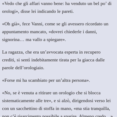
«Vedo che gli affari vanno bene: ha venduto un bel po’ di
orologi», disse lei indicando le pareti.
«Oh già», fece Vanni, come se gli avessero ricordato un
appuntamento mancato, «dovrei chiederle i danni,
signorina… ma vallo a spiegare».
La ragazza, che era un’avvocata esperta in recupero
crediti, si sentì indebitamente tirata per la giacca dalle
parole dell’orologiaio.
«Forse mi ha scambiato per un’altra persona».
«No, se è venuta a ritirare un orologio che si blocca
sistematicamente alle tre», e si alzò, dirigendosi verso lei
con un sacchettino di stoffa in mano, «ma stia tranquilla,
non c’è risarcimento possibile a sparire. Almeno credo…»