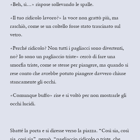
«Beh, sì…» rispose sollevando le spalle.
«Il tuo ridicolo lavoro?» la voce non grattò più, ma
raschiò, come se un coltello fosse stato trascinato sul
vetro.
«Perché ridicolo? Non tutti i pagliacci sono divertenti,
no? Io sono un pagliaccio triste» cercò di fare una
smorfia triste, come se stesse per piangere, ma quando si
rese conto che avrebbe potuto piangere davvero chiuse
stancamente gli occhi.
«Comunque buffo» rise e si voltò per non mostrarle gli
occhi lucidi.
Sbatté la porta e si diresse verso la piazza. “Così sia, così
sia, così sia”, pensò, “pagliaccio ridicolo o triste, che