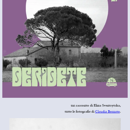
un racconto di
Elina
Sventsytska,
Claudia Bozzato
tutte le fotografie di
.