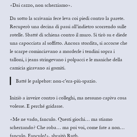
«Dai cazzo, non scherziamo».
Da sotto la scrivania fece leva coi piedi contro la parete.
Recuperò una decina di passi all’indietro scorrendo sulle
rotelle. Sbatté di schiena contro il muro. Si tirò su e diede
una capocciata al soffitto. Ancora stordita, si accorse che
le scarpe cominciavano a morderle i tendini sopra i
talloni, i jeans stringevano i polpacci e le maniche della
camicia giravano ai gomiti.
Batté le palpebre: non-c’era-più-spazio.
Iniziò a inveire contro i colleghi, ma nessuno capiva cosa
volesse. E perché gridasse.
«Me ne vado, fanculo. Questi giochi… ma stiamo
scherzando? Che roba… ma poi voi, come fate a non…
fanculo. Fanculo!», sbraitò Ruth.