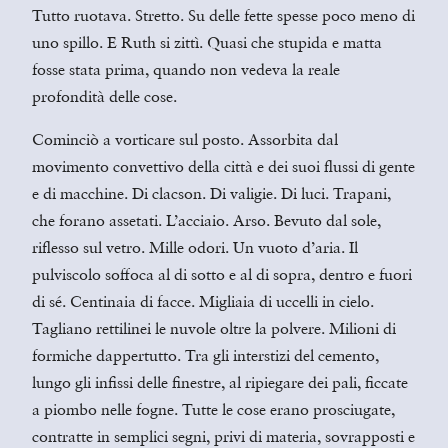
Tutto ruotava. Stretto. Su delle fette spesse poco meno di
uno spillo. E Ruth si zittì. Quasi che stupida e matta
fosse stata prima, quando non vedeva la reale
profondità delle cose.
Cominciò a vorticare sul posto. Assorbita dal
movimento convettivo della città e dei suoi flussi di gente
e di macchine. Di clacson. Di valigie. Di luci. Trapani,
che forano assetati. L’acciaio. Arso. Bevuto dal sole,
riflesso sul vetro. Mille odori. Un vuoto d’aria. Il
pulviscolo soffoca al di sotto e al di sopra, dentro e fuori
di sé. Centinaia di facce. Migliaia di uccelli in cielo.
Tagliano rettilinei le nuvole oltre la polvere. Milioni di
formiche dappertutto. Tra gli interstizi del cemento,
lungo gli infissi delle finestre, al ripiegare dei pali, ficcate
a piombo nelle fogne. Tutte le cose erano prosciugate,
contratte in semplici segni, privi di materia, sovrapposti e