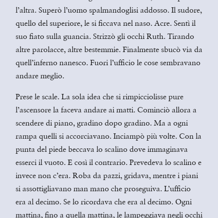
l’altra. Superò l’uomo spalmandoglisi addosso. Il sudore,
quello del superiore, le si ficcava nel naso. Acre. Sentì il
suo fiato sulla guancia. Strizzò gli occhi Ruth. Tirando
altre parolacce, altre bestemmie. Finalmente sbucò via da
quell’inferno nanesco. Fuori l’ufficio le cose sembravano
andare meglio.
Prese le scale. La sola idea che si rimpicciolisse pure
l’ascensore la faceva andare ai matti. Cominciò allora a
scendere di piano, gradino dopo gradino. Ma a ogni
rampa quelli si accorciavano. Inciampò più volte. Con la
punta del piede beccava lo scalino dove immaginava
esserci il vuoto. E così il contrario. Prevedeva lo scalino e
invece non c’era. Roba da pazzi, gridava, mentre i piani
si assottigliavano man mano che proseguiva. L’ufficio
era al decimo. Se lo ricordava che era al decimo. Ogni
mattina, fino a quella mattina, le lampeggiava negli occhi