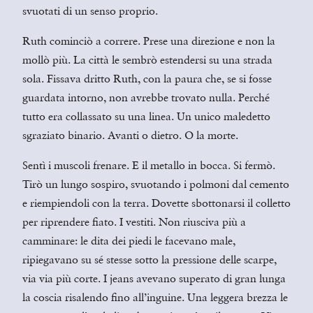
svuotati di un senso proprio.
Ruth cominciò a correre. Prese una direzione e non la
mollò più. La città le sembrò estendersi su una strada
sola. Fissava dritto Ruth, con la paura che, se si fosse
guardata intorno, non avrebbe trovato nulla. Perché
tutto era collassato su una linea. Un unico maledetto
sgraziato binario. Avanti o dietro. O la morte.
Sentì i muscoli frenare. E il metallo in bocca. Si fermò.
Tirò un lungo sospiro, svuotando i polmoni dal cemento
e riempiendoli con la terra. Dovette sbottonarsi il colletto
per riprendere fiato. I vestiti. Non riusciva più a
camminare: le dita dei piedi le facevano male,
ripiegavano su sé stesse sotto la pressione delle scarpe,
via via più corte. I jeans avevano superato di gran lunga
la coscia risalendo fino all’inguine. Una leggera brezza le