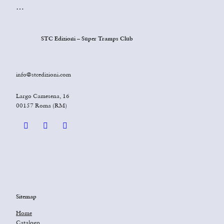
…
STC Edizioni – Super Tramps Club
info@stcedizioni.com
Largo Camesena, 16
00157 Roma (RM)
Sitemap
Home
Catalogo