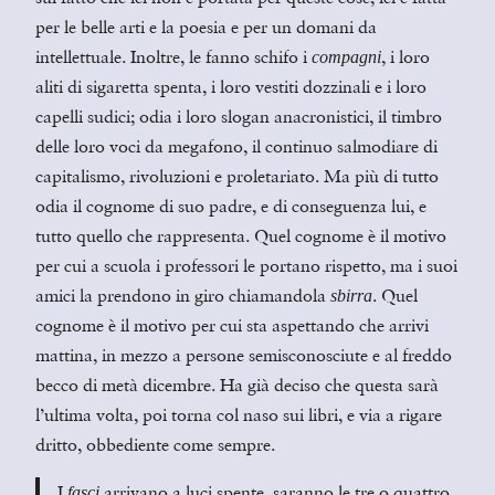
per le belle arti e la poesia e per un domani da
intellettuale. Inoltre, le fanno schifo i
, i loro
compagni
aliti di sigaretta spenta, i loro vestiti dozzinali e i loro
capelli sudici; odia i loro slogan anacronistici, il timbro
delle loro voci da megafono, il continuo salmodiare di
capitalismo, rivoluzioni e proletariato. Ma più di tutto
odia il cognome di suo padre, e di conseguenza lui, e
tutto quello che rappresenta. Quel cognome è il motivo
per cui a scuola i professori le portano rispetto, ma i suoi
amici la prendono in giro chiamandola
. Quel
sbirra
cognome è il motivo per cui sta aspettando che arrivi
mattina, in mezzo a persone semisconosciute e al freddo
becco di metà dicembre. Ha già deciso che questa sarà
l’ultima volta, poi torna col naso sui libri, e via a rigare
dritto, obbediente come sempre.
I
arrivano a luci spente, saranno le tre o quattro
fasci