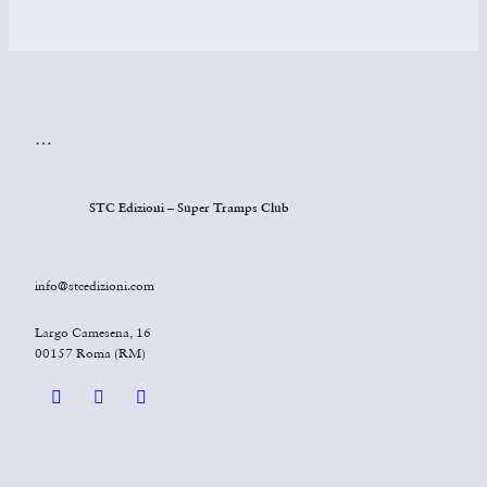
…
STC Edizioni – Super Tramps Club
info@stcedizioni.com
Largo Camesena, 16
00157 Roma (RM)