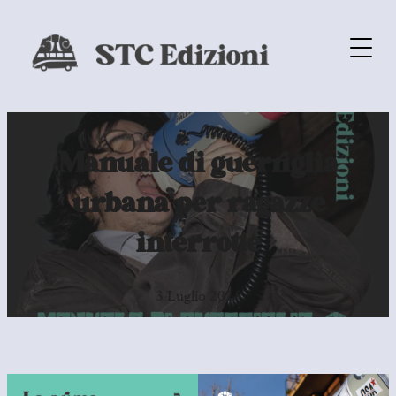
Manuale di guerriglia
urbana per ragazze
interrotte
3 Luglio 2025