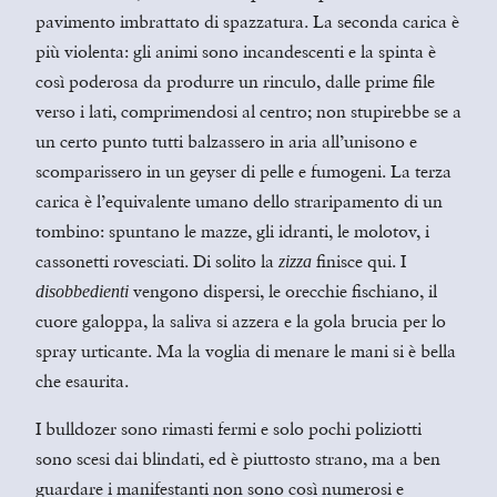
pavimento imbrattato di spazzatura. La seconda carica è
più violenta: gli animi sono incandescenti e la spinta è
così poderosa da produrre un rinculo, dalle prime file
verso i lati, comprimendosi al centro; non
stupirebbe se a
un certo punto tutti balzassero in aria all’unisono e
scomparissero in un geyser di pelle e fumogeni. La terza
carica è l’equivalente umano dello straripamento di un
tombino: spuntano le mazze, gli idranti, le molotov, i
cassonetti rovesciati. Di solito la
finisce qui. I
zizza
vengono dispersi, le orecchie fischiano, il
disobbedienti
cuore galoppa, la saliva si azzera e la gola brucia per lo
spray urticante. Ma la voglia di menare le mani si è bella
che esaurita.
I bulldozer sono rimasti fermi e solo pochi poliziotti
sono scesi dai blindati, ed è piuttosto strano, ma a ben
guardare i manifestanti non sono così numerosi e