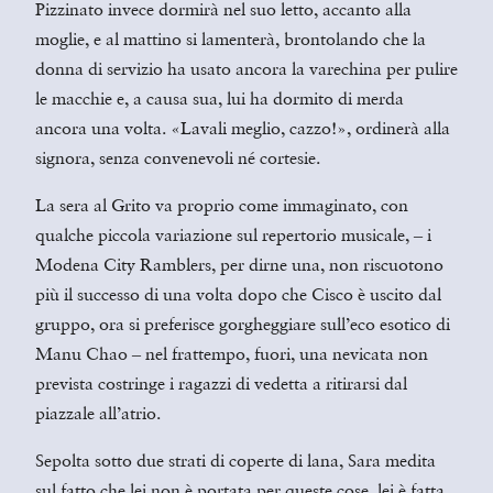
Pizzinato invece dormirà nel suo letto, accanto alla
moglie, e al mattino si lamenterà, brontolando che la
donna di servizio ha usato ancora la varechina per pulire
le macchie e, a causa sua, lui ha dormito di merda
ancora una volta. «Lavali meglio, cazzo!», ordinerà alla
signora, senza convenevoli né cortesie.
La sera al Grito va proprio come immaginato, con
qualche piccola variazione sul repertorio musicale,
i
–
Modena City Ramblers, per dirne una, non riscuotono
più il successo di una volta dopo che Cisco è uscito dal
gruppo, ora si preferisce gorgheggiare sull’eco esotico di
Manu Chao
nel frattempo, fuori, una nevicata non
–
prevista costringe i ragazzi di vedetta a ritirarsi dal
piazzale all’atrio.
Sepolta sotto due strati di coperte di lana, Sara medita
sul fatto che lei non è portata per queste cose, lei è fatta