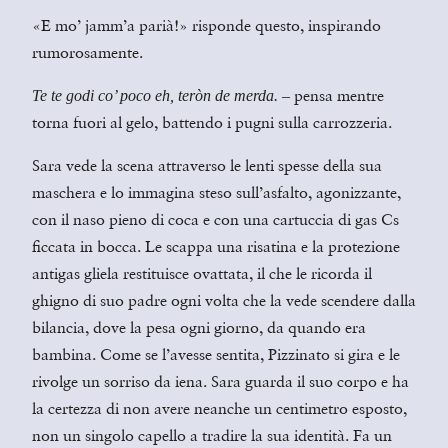
«E mo’ jamm’a parià!» risponde questo, inspirando
rumorosamente.
pensa mentre
Te te godi co’ poco eh, teròn de merda.
–
torna fuori al gelo, battendo i pugni sulla carrozzeria.
Sara vede la scena attraverso le lenti spesse della sua
maschera e lo immagina steso sull’asfalto, agonizzante,
con il naso pieno di coca e con una cartuccia di gas Cs
ficcata in bocca. Le scappa una risatina e la protezione
antigas gliela restituisce ovattata, il che le ricorda il
ghigno di suo padre ogni volta che la vede scendere dalla
bilancia, dove la pesa ogni giorno, da quando era
bambina. Come se l’avesse sentita, Pizzinato si gira e le
rivolge un sorriso da iena. Sara guarda il suo corpo e ha
la certezza di non avere neanche un centimetro esposto,
non un singolo capello a tradire la sua identità. Fa un