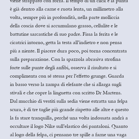
viene strappato con forza. Il tempo di un click e la punta
è già dentro alla carne e ruota lenta, un millimetro alla
volta, sempre più in profondità, nella parte molliccia
della coscia dove si accumulano grasso, cellulite e le
battutine sarcastiche di suo padre. Fissa la ferita e le
cicatrici intorno, getta la testa all’indietro e non pensa
più a niente. Il piacere dura poco, poi torna concentrata
sulla preparazione. Con la spazzola abrasiva strofina
forte sulle punte degli anfibi, osserva il risultato e si
complimenta con sé stessa per l’effetto grunge. Guarda
in basso verso la zampa di elefante che si allarga sugli
stivali e che copre la linguetta con scritto Dr Martens.
Dal mucchio di vestiti sulla sedia viene estratta una felpa
scura, è di tre taglie più grande rispetto alle altre e questo
la fa stare tranquilla, perché una volta indossata andrà a
occultare il logo Nike sull’elastico dei pantaloni. Quanto
al logo della felpa, ci pensano tre spille a farne una vaga