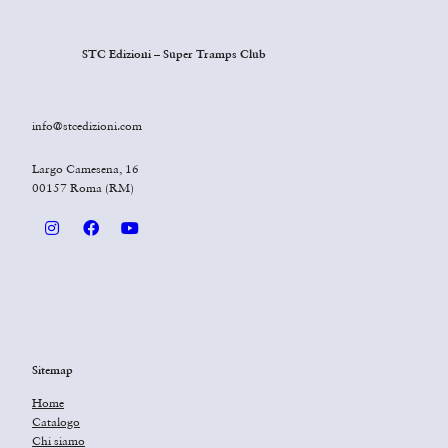
STC Edizioni – Super Tramps Club
info@stcedizioni.com
Largo Camesena, 16
00157 Roma (RM)
Sitemap
Home
Catalogo
Chi siamo