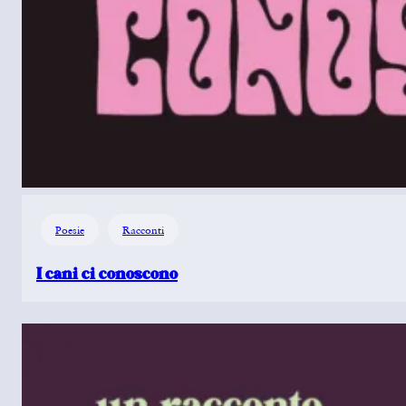
Poesie
Racconti
I cani ci conoscono