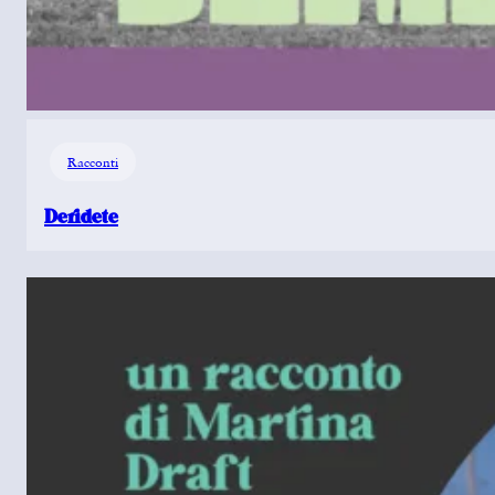
Racconti
Deridete