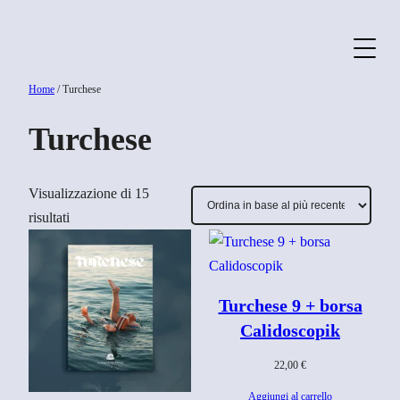
Vai
al
contenuto
Home
/ Turchese
Turchese
Visualizzazione di 15
Ordina
risultati
in
base
al
Turchese 9 + borsa
più
Calidoscopik
recente
22,00
€
Aggiungi al carrello