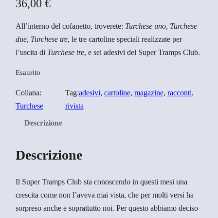
36,00
€
All’interno del cofanetto, troverete:
Turchese uno
,
Turchese
due
,
Turchese tre
, le tre cartoline speciali realizzate per
l’uscita di
Turchese tre
, e sei adesivi del Super Tramps Club.
Esaurito
Collana:
Tag:
adesivi
, 
cartoline
, 
magazine
, 
racconti
, 
Turchese
rivista
Descrizione
Descrizione
Il Super Tramps Club sta conoscendo in questi mesi una
crescita come non l’aveva mai vista, che per molti versi ha
sorpreso anche e soprattutto noi. Per questo abbiamo deciso