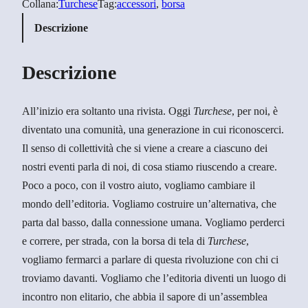
Collana:
Turchese
Tag:
accessori
, 
borsa
h
Descrizione
e
s
Descrizione
e
9
+
All’inizio era soltanto una rivista. Oggi
Turchese
, per noi, è
b
diventato una comunità, una generazione in cui riconoscerci.
o
Il senso di collettività che si viene a creare a ciascuno dei
r
nostri eventi parla di noi, di cosa stiamo riuscendo a creare.
s
Poco a poco, con il vostro aiuto, vogliamo cambiare il
a
mondo dell’editoria. Vogliamo costruire un’alternativa, che
C
parta dal basso, dalla connessione umana. Vogliamo perderci
a
e correre, per strada, con la borsa di tela di
Turchese
,
l
vogliamo fermarci a parlare di questa rivoluzione con chi ci
i
troviamo davanti. Vogliamo che l’editoria diventi un luogo di
d
incontro non elitario, che abbia il sapore di un’assemblea