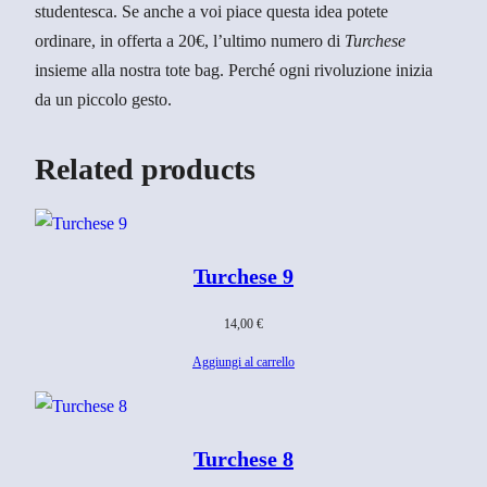
o
studentesca. Se anche a voi piace questa idea potete
s
ordinare, in offerta a 20€, l’ultimo numero di
Turchese
c
insieme alla nostra tote bag. Perché ogni rivoluzione inizia
o
da un piccolo gesto.
p
i
Related products
k
q
u
a
Turchese 9
n
14,00
€
t
i
Aggiungi al carrello
t
à
Turchese 8