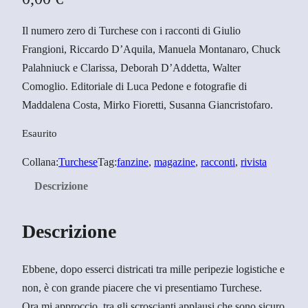
Il numero zero di Turchese con i racconti di Giulio
Frangioni, Riccardo D’Aquila, Manuela Montanaro, Chuck
Palahniuck e Clarissa, Deborah D’Addetta, Walter
Comoglio. Editoriale di Luca Pedone e fotografie di
Maddalena Costa, Mirko Fioretti, Susanna Giancristofaro.
Esaurito
Collana:
Turchese
Tag:
fanzine
, 
magazine
, 
racconti
, 
rivista
Descrizione
Descrizione
Ebbene, dopo esserci districati tra mille peripezie logistiche e
non, è con grande piacere che vi presentiamo Turchese.
Ora mi approccio, tra gli scroscianti applausi che sono sicuro