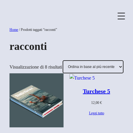
Vai
al
contenuto
Home
/ Prodotti taggati “racconti”
racconti
Ordina
Visualizzazione di 8 risultati
in
base
Turchese 5
al
più
12,00
€
recente
Leggi tutto