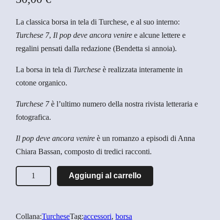
La classica borsa in tela di Turchese, e al suo interno:
Turchese 7
,
Il pop deve ancora venire
e alcune lettere e
regalini pensati dalla redazione (Bendetta si annoia).
La borsa in tela di
Turchese
è realizzata interamente in
cotone organico.
Turchese 7
è l’ultimo numero della nostra rivista letteraria e
fotografica.
Il pop deve ancora venire
è un romanzo a episodi di Anna
Chiara Bassan, composto di tredici racconti.
E
Aggiungi al carrello
s
t
a
Collana:
Turchese
Tag:
accessori
, 
borsa