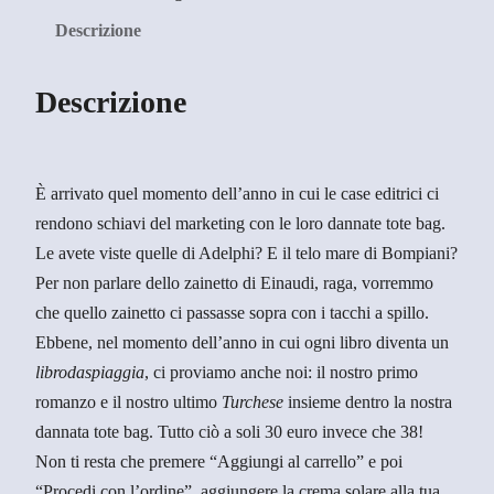
t
Descrizione
e
c
Descrizione
o
n
S
T
È arrivato quel momento dell’anno in cui le case editrici ci
C
rendono schiavi del marketing con le loro dannate tote bag.
q
Le avete viste quelle di Adelphi? E il telo mare di Bompiani?
u
Per non parlare dello zainetto di Einaudi, raga, vorremmo
a
che quello zainetto ci passasse sopra con i tacchi a spillo.
n
Ebbene, nel momento dell’anno in cui ogni libro diventa un
t
librodaspiaggia
, ci proviamo anche noi: il nostro primo
i
romanzo e il nostro ultimo
Turchese
insieme dentro la nostra
t
dannata tote bag. Tutto ciò a soli 30 euro invece che 38!
à
Non ti resta che premere “Aggiungi al carrello” e poi
“Procedi con l’ordine”, aggiungere la crema solare alla tua