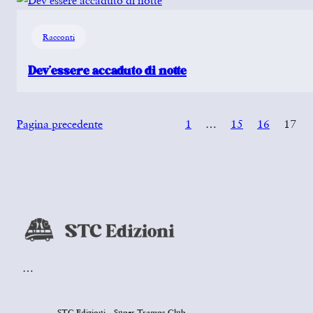
Racconti
Dev’essere accaduto di notte
Pagina precedente
1
…
15
16
17
…
STC Edizioni – Super Tramps Club