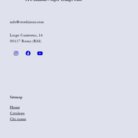
info@stcedizioni.com
Largo Camesena, 16
00157 Roma (RM)
Sitemap
Home
Catalogo
Chi siamo