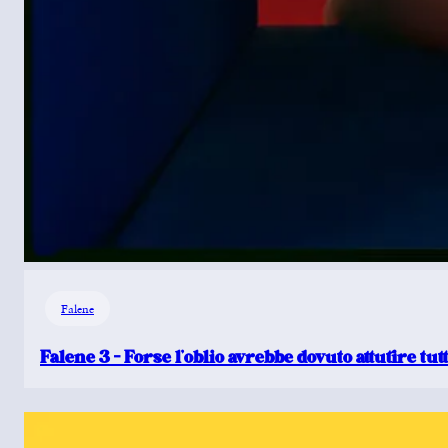
Falene
Falene 3 – Forse l’oblio avrebbe dovuto attutire tut