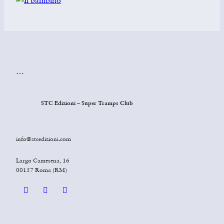
…
STC Edizioni – Super Tramps Club
info@stcedizioni.com
Largo Camesena, 16
00157 Roma (RM)