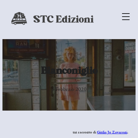
Bianconiglio
3 Febbraio 2020
un racconto di
Giulia Jo Zavaroni
.