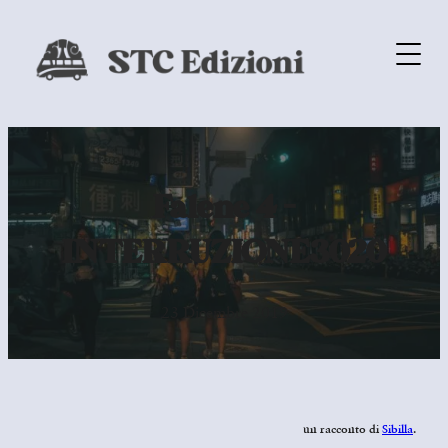
Falene 4 –
INTERRUZIONE3020
23 Dicembre 2019
un racconto di
Sibilla
.