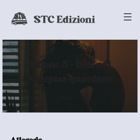
Falene 5 – Dolendi
voluptas quaedam
12 Febbraio 2020