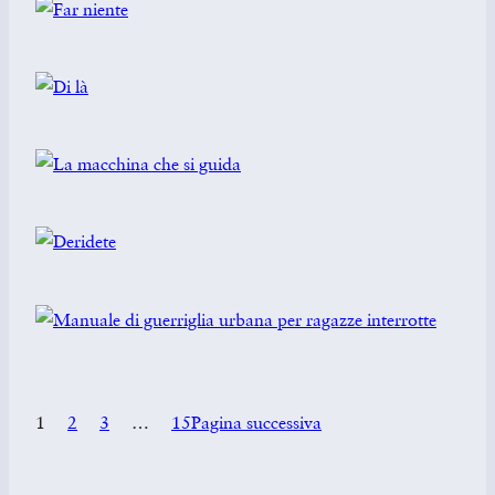
1
2
3
…
15
Pagina successiva