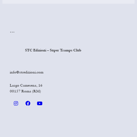
…
STC Edizioni – Super Tramps Club
info@stcedizioni.com
Largo Camesena, 16
00157 Roma (RM)