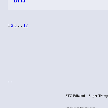
Di là
1
2
3
…
17
…
STC Edizioni – Super Tramp