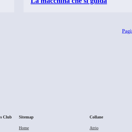
La macchina che si guida
Pagi
s Club
Sitemap
Collane
Home
Atrio