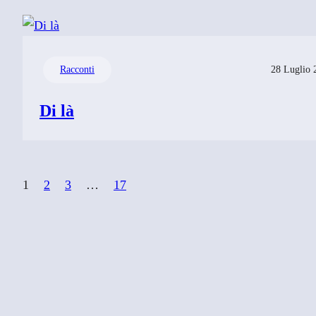
Racconti
28 Luglio 
Di là
1
2
3
…
17