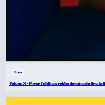
Falene
Falene 3 – Forse l’oblio avrebbe dovuto attutire tut