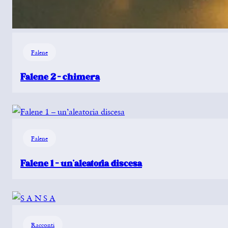
Falene
Falene 2 – chimera
Falene
Falene 1 – un’aleatoria discesa
Racconti