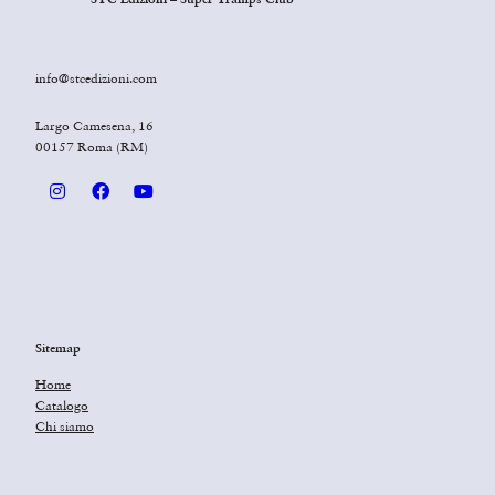
info@stcedizioni.com
Largo Camesena, 16
00157 Roma (RM)
Sitemap
Home
Catalogo
Chi siamo