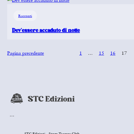
Racconti
Dev’essere accaduto di notte
Pagina precedente
1
…
15
16
17
…
STC Edizioni – Super Tramps Club