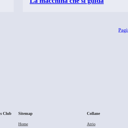
La macchina che si guida
Pagi
s Club
Sitemap
Collane
Home
Atrio