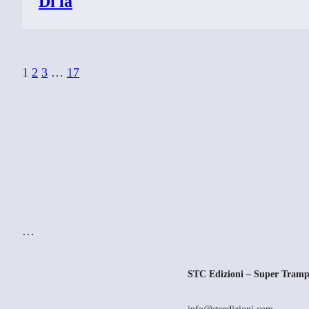
Di là
1
2
3
…
17
…
STC Edizioni – Super Tramp