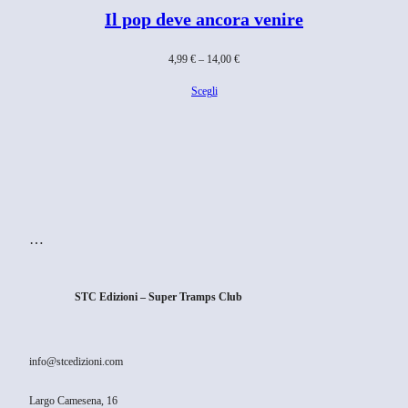
16,00 €
Il pop deve ancora venire
Fascia
4,99
€
–
14,00
€
di
Scegli
prezzo:
da
4,99 €
a
14,00 €
…
STC Edizioni – Super Tramps Club
info@stcedizioni.com
Largo Camesena, 16