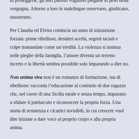
di proteggerle, gli altri parenti vogliono piegarle al
peso della
6
t
vergogna
. Attorno a loro le
malelingue
osservano, giudicano,
,
i
sussurrano.
0
t
à
Per Claudia ed Elvira comincia un anno di
iniziazione
0
forzata
: prime ribellioni, desideri acerbi, segreti taciuti e
colpe tramandate come un’eredità. La violenza si insinua
€
nelle pieghe della famiglia, l’amore diventa un terreno
incerto e la libertà sembra possibile solo
imparando a dire no
.
Non anima viva
non è un romanzo di formazione, ma di
ribellione: racconta
l’educazione al contrario
di due ragazze
che, nel cuore di una Sicilia rurale e senza tempo, imparano
a
sfidare il patriarcato
e riconoscere la propria forza. Una
storia di resistenza e cicatrici invisibili, in cui crescere vuol
dire iniziare a dare voce al proprio corpo e alla propria
anima.