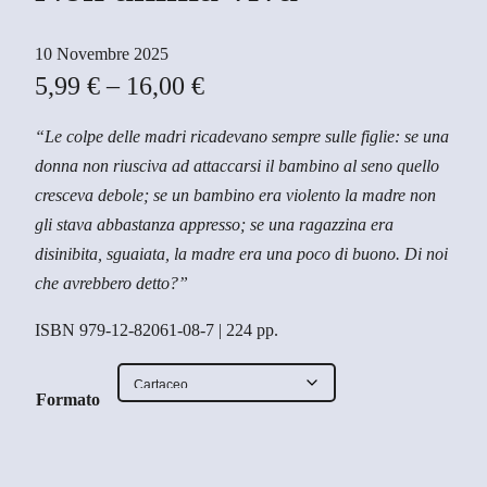
10 Novembre 2025
F
5,99
€
–
16,00
€
a
“
Le colpe delle madri ricadevano sempre sulle figlie: se una
s
donna non riusciva ad attaccarsi il bambino al seno quello
c
cresceva debole; se un bambino era violento la madre non
i
gli stava abbastanza appresso; se una ragazzina era
disinibita, sguaiata, la madre era una poco di buono.
Di noi
a
che avrebbero detto?
”
d
ISBN 979-12-82061-08-7 | 224 pp.
i
p
Formato
r
e
z