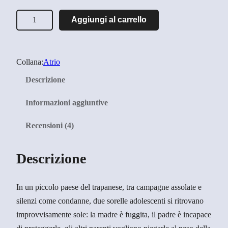
z
N
Aggiungi al carrello
o
o
n
:
a
d
Collana:
Atrio
n
a
Descrizione
i
5
m
Informazioni aggiuntive
,
a
Recensioni (4)
v
9
i
9
v
Descrizione
a
€
q
In un piccolo
paese del trapanese
, tra campagne assolate e
u
a
silenzi come condanne,
due sorelle adolescenti
si ritrovano
a
1
improvvisamente
sole
: la madre è fuggita, il padre è incapace
n