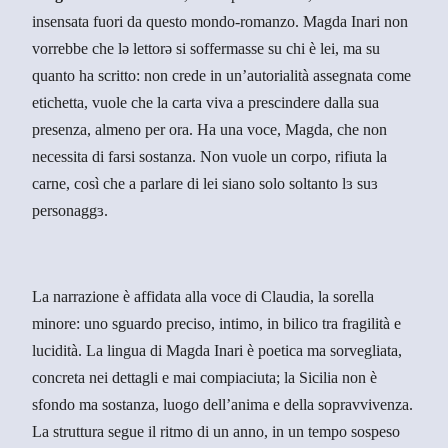
insensata fuori da questo mondo-romanzo. Magda Inari non
vorrebbe che lə lettorə si soffermasse su chi è lei, ma su
quanto ha scritto: non crede in un’autorialità assegnata come
etichetta, vuole che la carta viva a prescindere dalla sua
presenza, almeno per ora. Ha una voce, Magda, che non
necessita di farsi sostanza. Non vuole un corpo, rifiuta la
carne, così che a parlare di lei siano solo soltanto lɜ suɜ
personaggɜ.
La narrazione è affidata alla voce di
Claudia
, la sorella
minore: uno sguardo preciso, intimo, in bilico tra
fragilità e
lucidità
.
La lingua di
Magda Inari
è poetica ma sorvegliata,
concreta nei dettagli e mai compiaciuta; la
Sicilia
non è
sfondo ma sostanza, luogo dell’anima e della sopravvivenza.
La struttura segue il ritmo di
un anno
, in un tempo sospeso