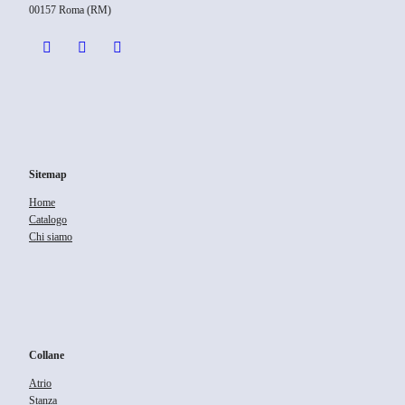
00157 Roma (RM)
Sitemap
Home
Catalogo
Chi siamo
Collane
Atrio
Stanza