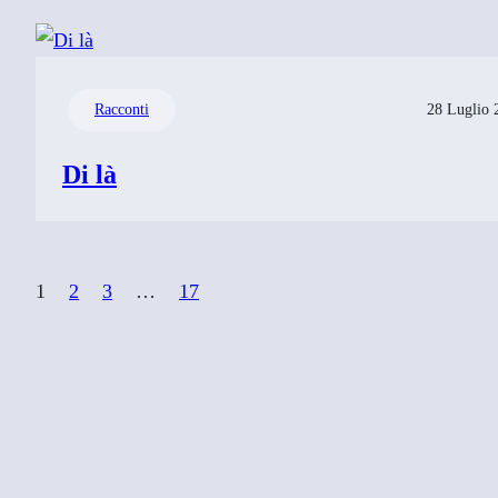
Racconti
28 Luglio 
Di là
1
2
3
…
17