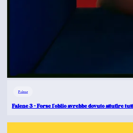
Falene
Falene 3 – Forse l’oblio avrebbe dovuto attutire tut