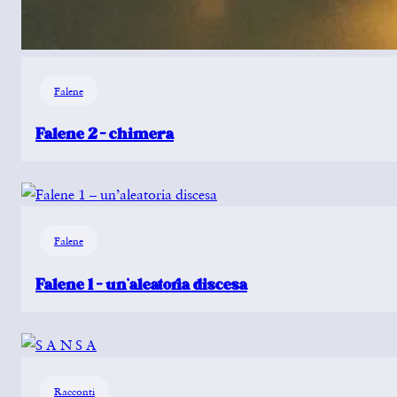
Falene
Falene 2 – chimera
Falene
Falene 1 – un’aleatoria discesa
Racconti