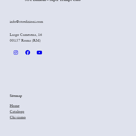
info@stcedizioni.com
Largo Camesena, 16
00157 Roma (RM)
Sitemap
Home
Catalogo
Chi siamo