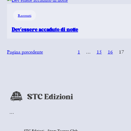
Racconti
Dev’essere accaduto di notte
Pagina precedente
1
…
15
16
17
…
STC Edizioni – Super Tramps Club