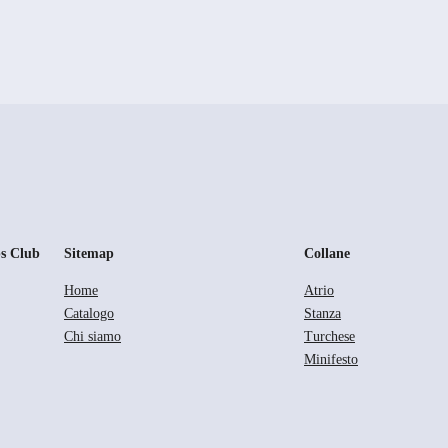
s Club
Sitemap
Collane
Home
Atrio
Catalogo
Stanza
Chi siamo
Turchese
Minifesto