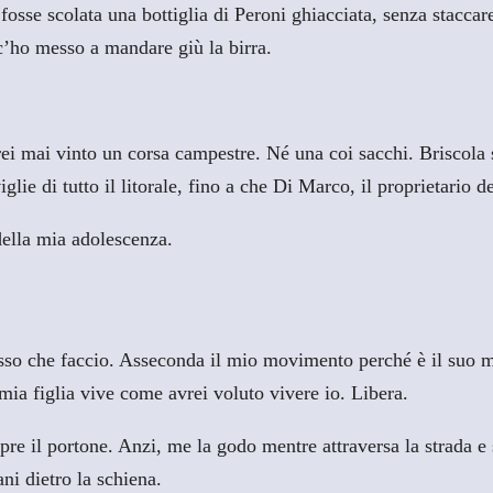
osse scolata una bottiglia di Peroni ghiacciata, senza staccar
c’ho messo a mandare giù la birra.
ei mai vinto un corsa campestre. Né una coi sacchi. Briscola s
ie di tutto il litorale, fino a che Di Marco, il proprietario d
della mia adolescenza.
sso che faccio. Asseconda il mio movimento perché è il suo m
ia figlia vive come avrei voluto vivere io. Libera.
apre il portone. Anzi, me la godo mentre attraversa la strada 
ani dietro la schiena.