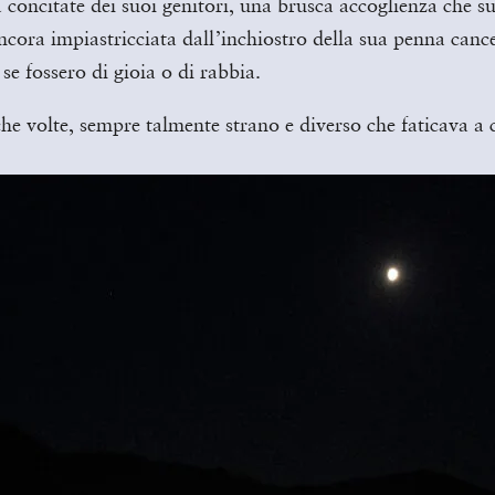
 concitate dei suoi genitori, una brusca accoglienza che s
ra impiastricciata dall’inchiostro della sua penna cancell
se fossero di gioia o di rabbia.
che volte, sempre talmente strano e diverso che faticava a 