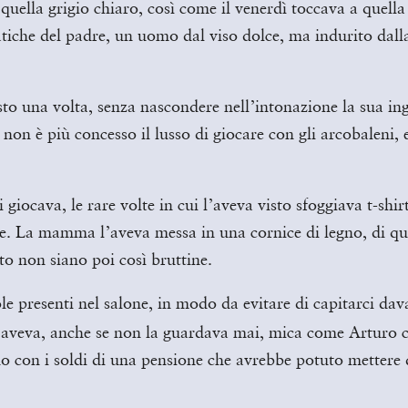
i quella grigio chiaro, così come il venerdì toccava a quel
atiche del padre, un uomo dal viso dolce, ma indurito dall
sto una volta, senza nascondere nell’intonazione la sua i
i non è più concesso il lusso di giocare con gli arcobaleni
i giocava, le rare volte in cui l’aveva visto sfoggiava t-sh
ente. La mamma l’aveva messa in una cornice di legno, di q
o non siano poi così bruttine.
le presenti nel salone, in modo da evitare di capitarci dav
e l’aveva, anche se non la guardava mai, mica come Arturo
do con i soldi di una pensione che avrebbe potuto mettere d