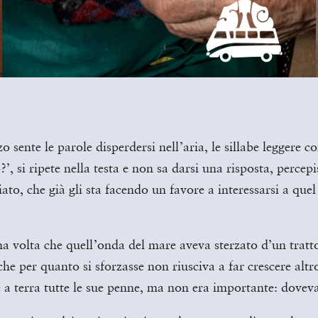
 sente le parole disperdersi nell’aria, le sillabe leggere c
?’, si ripete nella testa e non sa darsi una risposta, percepi
iato, che già gli sta facendo un favore a interessarsi a que
.
ma volta che quell’onda del mare aveva sterzato d’un tratto
che per quanto si sforzasse non riusciva a far crescere al
e a terra tutte le sue penne, ma non era importante: doveva