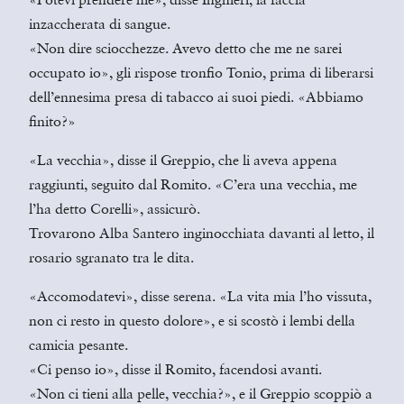
inzaccherata di sangue.
«Non dire sciocchezze. Avevo detto che me ne sarei
occupato io», gli rispose tronfio Tonio, prima di liberarsi
dell’ennesima presa di tabacco ai suoi piedi. «Abbiamo
finito?»
«La vecchia», disse il Greppio, che li aveva appena
raggiunti, seguito dal Romito. «C’era una vecchia, me
l’ha detto Corelli», assicurò.
Trovarono Alba Santero inginocchiata davanti al letto, il
rosario sgranato tra le dita.
«Accomodatevi», disse serena. «La vita mia l’ho vissuta,
non ci resto in questo dolore», e si scostò i lembi della
camicia pesante.
«Ci penso io», disse il Romito, facendosi avanti.
«Non ci tieni alla pelle, vecchia?», e il Greppio scoppiò a