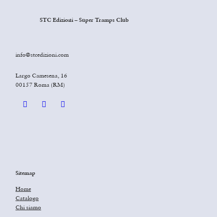
STC Edizioni – Super Tramps Club
info@stcedizioni.com
Largo Camesena, 16
00157 Roma (RM)
Sitemap
Home
Catalogo
Chi siamo