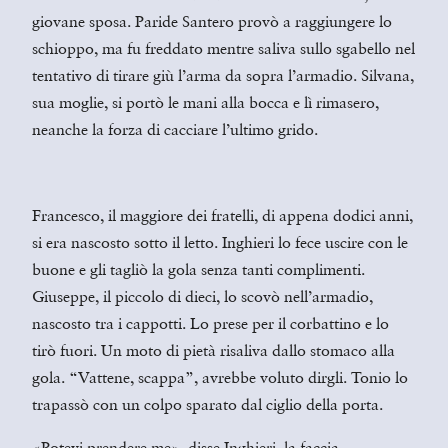
giovane sposa. Paride Santero provò a raggiungere lo
schioppo, ma fu freddato mentre saliva sullo sgabello nel
tentativo di tirare giù l’arma da sopra l’armadio. Silvana,
sua moglie, si portò le mani alla bocca e lì rimasero,
neanche la forza di cacciare l’ultimo grido.
Francesco, il maggiore dei fratelli, di appena dodici anni,
si era nascosto sotto il letto. Inghieri lo fece uscire con le
buone e gli tagliò la gola senza tanti complimenti.
Giuseppe, il piccolo di dieci, lo scovò nell’armadio,
nascosto tra i cappotti. Lo prese per il corbattino e lo
tirò fuori. Un moto di pietà risaliva dallo stomaco alla
gola. “Vattene, scappa”, avrebbe voluto dirgli. Tonio lo
trapassò con un colpo sparato dal ciglio della porta.
«Potevi prendere me», disse Inghieri, la faccia