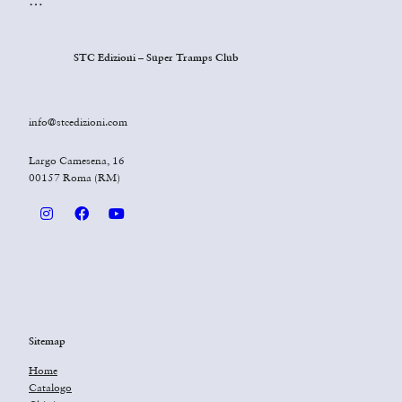
…
STC Edizioni – Super Tramps Club
info@stcedizioni.com
Largo Camesena, 16
00157 Roma (RM)
Sitemap
Home
Catalogo