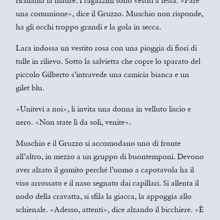
richiama la madre. I ragazzini sono vestiti a festa. «Pare
una comunione», dice il Gruzzo. Muschio non risponde,
ha gli occhi troppo grandi e la gola in secca.
Lara indossa un vestito rosa con una pioggia di fiori di
tulle in rilievo. Sotto la salvietta che copre lo sparato del
piccolo Gilberto s’intravede una camicia bianca e un
gilet blu.
«Unitevi a noi», li invita una donna in velluto liscio e
nero. «Non state lì da soli, venite».
Muschio e il Gruzzo si accomodano uno di fronte
all’altro, in mezzo a un gruppo di buontemponi. Devono
aver alzato il gomito perché l’uomo a capotavola ha il
viso arrossato e il naso segnato dai capillari. Si allenta il
nodo della cravatta, si sfila la giacca, la appoggia allo
schienale. «Adesso, attenti», dice alzando il bicchiere. «È