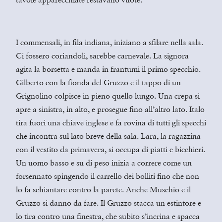
I commensali, in fila indiana, iniziano a sfilare nella sala.
Ci fossero coriandoli, sarebbe carnevale. La signora
agita la borsetta e manda in frantumi il primo specchio.
Gilberto con la fionda del Gruzzo e il tappo di un
Grignolino colpisce in pieno quello lungo. Una crepa si
apre a sinistra, in alto, e prosegue fino all’altro lato. Italo
tira fuori una chiave inglese e fa rovina di tutti gli specchi
che incontra sul lato breve della sala. Lara, la ragazzina
con il vestito da primavera, si occupa di piatti e bicchieri.
Un uomo basso e su di peso inizia a correre come un
forsennato spingendo il carrello dei bolliti fino che non
lo fa schiantare contro la parete. Anche Muschio e il
Gruzzo si danno da fare. Il Gruzzo stacca un estintore e
lo tira contro una finestra, che subito s’incrina e spacca