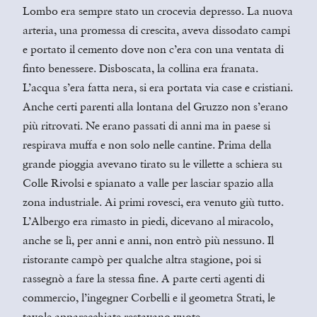
Lombo era sempre stato un crocevia depresso. La nuova
arteria, una promessa di crescita, aveva dissodato campi
e portato il cemento dove non c’era con una ventata di
finto benessere. Disboscata, la collina era franata.
L’acqua s’era fatta nera, si era portata via case e cristiani.
Anche certi parenti alla lontana del Gruzzo non s’erano
più ritrovati. Ne erano passati di anni ma in paese si
respirava muffa e non solo nelle cantine. Prima della
grande pioggia avevano tirato su le villette a schiera su
Colle Rivolsi e spianato a valle per lasciar spazio alla
zona industriale. Ai primi rovesci, era venuto giù tutto.
L’Albergo era rimasto in piedi, dicevano al miracolo,
anche se lì, per anni e anni, non entrò più nessuno. Il
ristorante campò per qualche altra stagione, poi si
rassegnò a fare la stessa fine. A parte certi agenti di
commercio, l’ingegner Corbelli e il geometra Strati, le
tavole apparecchiate restavano vuote.