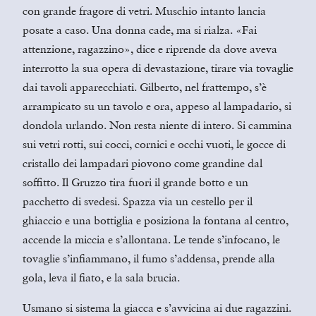
con grande fragore di vetri. Muschio intanto lancia
posate a caso. Una donna cade, ma si rialza. «Fai
attenzione, ragazzino», dice e riprende da dove aveva
interrotto la sua opera di devastazione, tirare via tovaglie
dai tavoli apparecchiati. Gilberto, nel frattempo, s’è
arrampicato su un tavolo e ora, appeso al lampadario, si
dondola urlando. Non resta niente di intero. Si cammina
sui vetri rotti, sui cocci, cornici e occhi vuoti, le gocce di
cristallo dei lampadari piovono come grandine dal
soffitto. Il Gruzzo tira fuori il grande botto e un
pacchetto di svedesi. Spazza via un cestello per il
ghiaccio e una bottiglia e posiziona la fontana al centro,
accende la miccia e s’allontana. Le tende s’infocano, le
tovaglie s’infiammano, il fumo s’addensa, prende alla
gola, leva il fiato, e la sala brucia.
Usmano si sistema la giacca e s’avvicina ai due ragazzini.