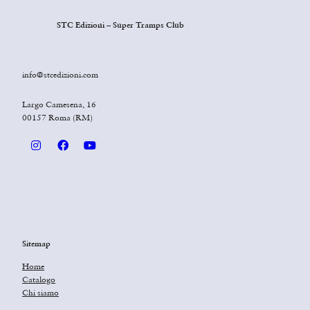
STC Edizioni – Super Tramps Club
info@stcedizioni.com
Largo Camesena, 16
00157 Roma (RM)
Sitemap
Home
Catalogo
Chi siamo