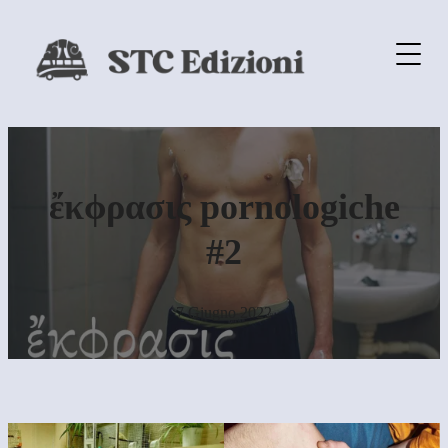
ἔκϕρασις pornologiche
#2
7 Giugno 2022