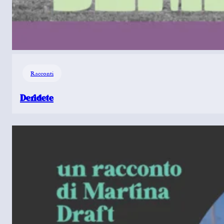
Racconti
Deridete