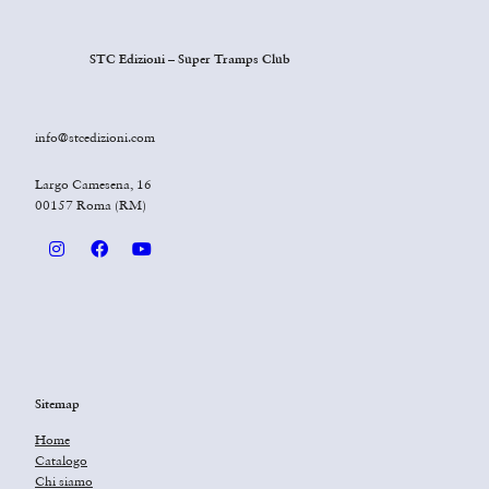
STC Edizioni – Super Tramps Club
info@stcedizioni.com
Largo Camesena, 16
00157 Roma (RM)
Sitemap
Home
Catalogo
Chi siamo