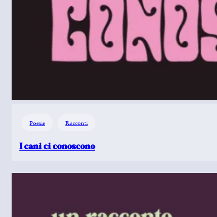
Poesie
Racconti
I cani ci conoscono