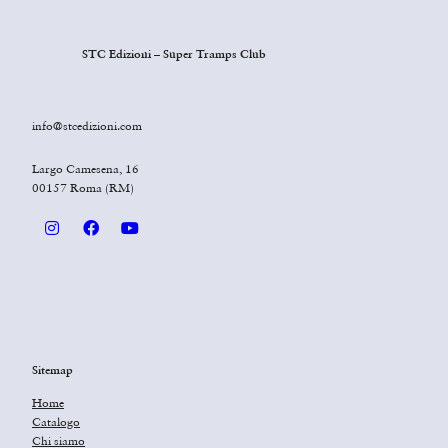
STC Edizioni – Super Tramps Club
info@stcedizioni.com
Largo Camesena, 16
00157 Roma (RM)
Sitemap
Home
Catalogo
Chi siamo