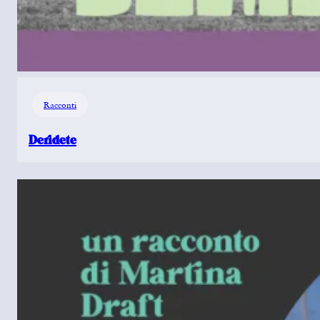
Racconti
Deridete