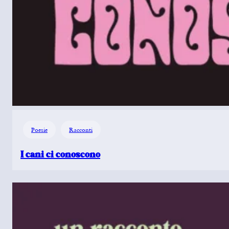
Poesie
Racconti
I cani ci conoscono