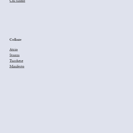
Chi siamo
Collane
Atrio
Stanza
Turchese
Minifesto