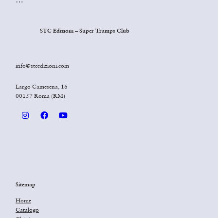
STC Edizioni – Super Tramps Club
info@stcedizioni.com
Largo Camesena, 16
00157 Roma (RM)
Sitemap
Home
Catalogo