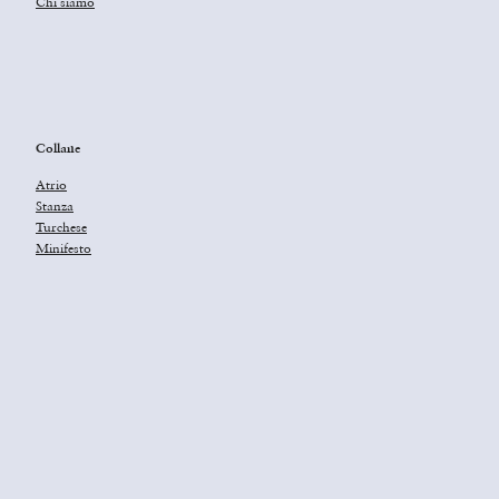
Chi siamo
Collane
Atrio
Stanza
Turchese
Minifesto