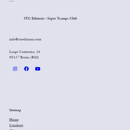
STC Edizioni – Super Tramps Club
info@stcedizioni.com
Largo Camesena, 16
00157 Roma (RM)
Sitemap
Home
Catalogo