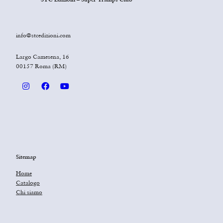
info@stcedizioni.com
Largo Camesena, 16
00157 Roma (RM)
Sitemap
Home
Catalogo
Chi siamo