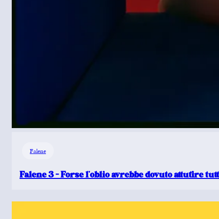
Falene
Falene 3 – Forse l’oblio avrebbe dovuto attutire tut