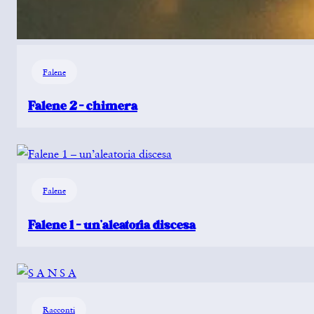
Falene
Falene 2 – chimera
Falene
Falene 1 – un’aleatoria discesa
Racconti