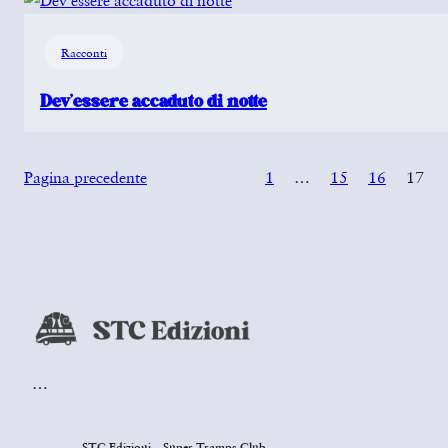
Racconti
Dev’essere accaduto di notte
Pagina precedente
1
…
15
16
17
…
STC Edizioni – Super Tramps Club