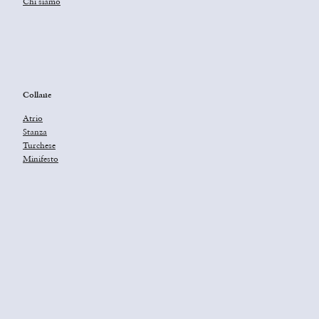
Chi siamo
Collane
Atrio
Stanza
Turchese
Minifesto