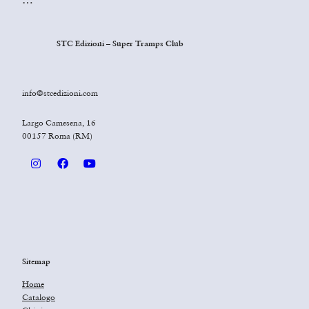
STC Edizioni – Super Tramps Club
info@stcedizioni.com
Largo Camesena, 16
00157 Roma (RM)
Sitemap
Home
Catalogo