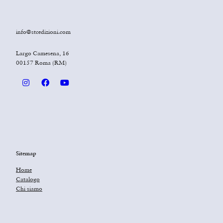
info@stcedizioni.com
Largo Camesena, 16
00157 Roma (RM)
Sitemap
Home
Catalogo
Chi siamo