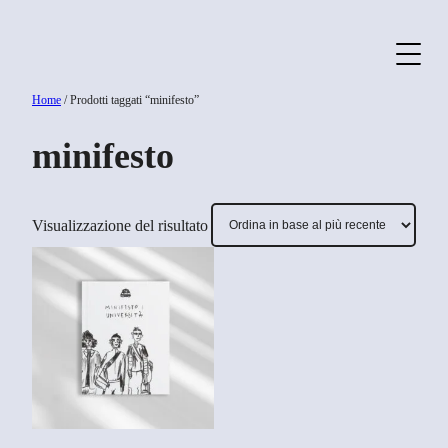
Vai
al
contenuto
Home
/ Prodotti taggati “minifesto”
minifesto
Visualizzazione del risultato