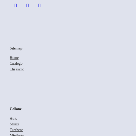
Sitemap
Home
Catalogo
Chi siamo
Collane
Atrio
Stanza
Turchese
Minifesto