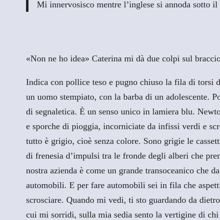
Mi innervosisco mentre l’inglese si annoda sotto il 
«Non ne ho idea» Caterina mi dà due colpi sul braccio
Indica con pollice teso e pugno chiuso la fila di torsi 
un uomo stempiato, con la barba di un adolescente. Poi 
di segnaletica. È un senso unico in lamiera blu. Newt
e sporche di pioggia, incorniciate da infissi verdi e s
tutto è grigio, cioè senza colore. Sono grigie le casset
di frenesia d’impulsi tra le fronde degli alberi che pr
nostra azienda è come un grande transoceanico che da D
automobili. E per fare automobili sei in fila che aspetti
scrosciare. Quando mi vedi, ti sto guardando da dietr
cui mi sorridi, sulla mia sedia sento la vertigine di c