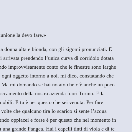
iunione la devo fare.»
 una donna alta e bionda, con gli zigomi pronunciati. E
ei arrivata prendendo l’unica curva di corridoio dotata
endo improvvisamente conto che le finestre sono larghe
to ogni oggetto intorno a noi, mi dico, constatando che
atili. Ma mi domando se hai notato che c’è anche un poco
taccamento della nostra azienda fuori Torino. E la
obili. E tu è per questo che sei venuta. Per fare
e volte che qualcuno tira lo scarico si sente l’acqua
dendo oppiacei e forse è per questo che nel momento in
una grande Pangea. Hai i capelli tinti di viola e di te