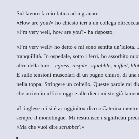
Sul lavoro faccio fatica ad ingranare.
«How are you?» ho chiesto ieri a un collega oltreocea
«I’m very well, how are you?» ha risposto.
«I’m very well» ho detto e mi sono sentita un’idiota. D
tranquillità. In ospedale, sotto i ferri, ho assorbito n
altre della loro –
egress, respite, squabble, miffed, blo
E sulle tensioni muscolari di un pugno chiuso, di una
nella toppa. Stringere un coltello. Queste parole mi 
che arrivo in ufficio oggi e alle dieci mi sto già lame
«L’inglese mi si è arrugginito» dico a Caterina mentre 
sempre il monolingue. Mi restituisce i significati preci
«Ma che vuol dire
scrubber
?»