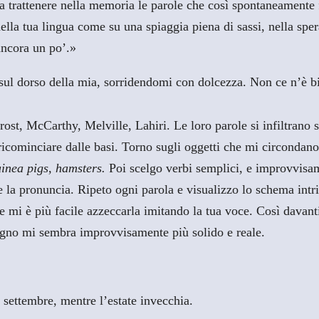
 trattenere nella memoria le parole che così spontaneamente f
della tua lingua come su una spiaggia piena di sassi, nella sp
ancora un po’.»
sul dorso della mia, sorridendomi con dolcezza. Non ce n’è b
ost, McCarthy, Melville, Lahiri. Le loro parole si infiltrano s
i ricominciare dalle basi. Torno sugli oggetti che mi circondan
uinea pigs, hamsters.
Poi scelgo verbi semplici, e improvvisam
e la pronuncia. Ripeto ogni parola e visualizzo lo schema intr
se mi è più facile azzeccarla imitando la tua voce. Così dava
legno mi sembra improvvisamente più solido e reale.
settembre, mentre l’estate invecchia.