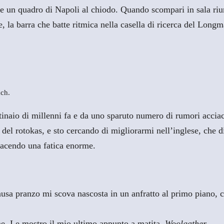
e un quadro di Napoli al chiodo. Quando scompari in sala riuni
, la barra che batte ritmica nella casella di ricerca del Long
ach.
tinaio di millenni fa e da uno sparuto numero di rumori acciacc
i del rotokas, e sto cercando di migliorarmi nell’inglese, che 
 facendo una fatica enorme.
a pranzo mi scova nascosta in un anfratto al primo piano, co
me. Le mostro il mio ultimo appunto a matita.
Woolgather
.