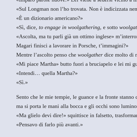
«Sul Longman non l’ho trovata. Non è indicizzata ne
«È un dizionario americano?»
«Sì, dice,
to engage in woolgathering
, e sotto
woolgat
«Ascolta, ma tu parli già un ottimo inglese» m’interro
Magari finisci a lavorare in Porsche, t’immagini?»
Mentre l’ascolto penso che
woolgather
dice molto di 
«Mi piace Martha» butto fuori a bruciapelo e lei mi gu
«Intendi… quella Martha?»
«Sì.»
Sento che le mie tempie, le guance e la fronte stanno
ma si porta le mani alla bocca e gli occhi sono lumino
«Ma glielo devi dire!» squittisce in falsetto, trasforma
«Pensavo di farlo più avanti.»