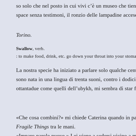
so solo che nel posto in cui vivi c’è un museo che tien
space senza testimoni, il ronzio delle lampadine accese
Torino.
Swallow
, verb.
: to make food, drink, etc. go down your throat into your stom
La nostra specie ha iniziato a parlare solo qualche cen
sono nata in una lingua di trenta suoni, contro i dodic
ottantadue come quelli dell’ubykh, mi sembra di star
«Che cosa combini?» mi chiede Caterina quando in paus
Fragile Things
tra le mani.
«Imparo parole nuove.» Lei viene a sedersi vicino a 