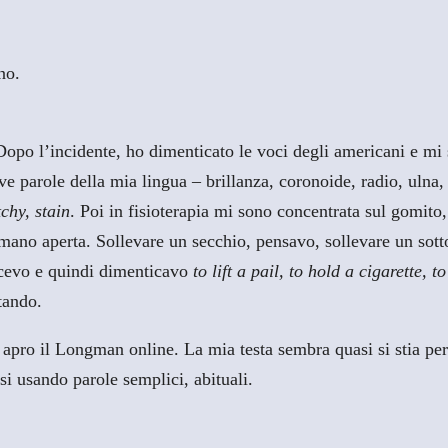
no.
opo l’incidente, ho dimenticato le voci degli americani e mi so
uove parole della mia lingua – brillanza, coronoide, radio, ulna
tchy, stain
. Poi in fisioterapia mi sono concentrata sul gomito,
 mano aperta. Sollevare un secchio, pensavo, sollevare un sot
dicevo e quindi dimenticavo
to lift a pail, to hold a cigarette, 
ntando.
apro il Longman online. La mia testa sembra quasi si stia per 
si usando parole semplici, abituali.