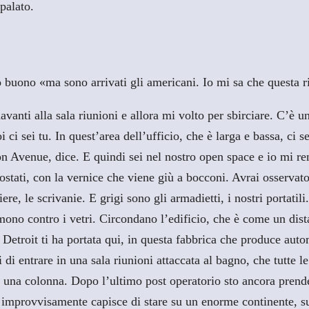
palato.
 buono «ma sono arrivati gli americani. Io mi sa che questa r
davanti alla sala riunioni e allora mi volto per sbirciare. C’è
ci sei tu. In quest’area dell’ufficio, che è larga e bassa, ci s
on Avenue, dice. E quindi sei nel nostro open space e io mi r
crostati, con la vernice che viene giù a bocconi. Avrai osserva
tiere, le scrivanie. E grigi sono gli armadietti, i nostri port
emono contro i vetri. Circondano l’edificio, che è come un dis
etroit ti ha portata qui, in questa fabbrica che produce autom
 di entrare in una sala riunioni attaccata al bagno, che tutte l
o una colonna. Dopo l’ultimo post operatorio sto ancora pren
hi improvvisamente capisce di stare su un enorme continente, su 