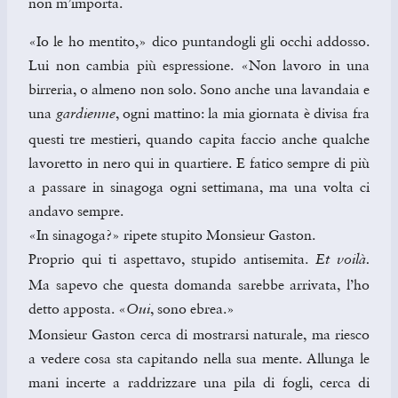
non m’importa.
«Io le ho mentito,» dico puntandogli gli occhi addosso.
Lui non cambia più espressione. «Non lavoro in una
birreria, o almeno non solo. Sono anche una lavandaia e
una
, ogni mattino: la mia giornata è divisa fra
gardienne
questi tre mestieri, quando capita faccio anche qualche
lavoretto in nero qui in quartiere. E fatico sempre di più
a passare in sinagoga ogni settimana, ma una volta ci
andavo sempre.
«In sinagoga?» ripete stupito Monsieur Gaston.
Proprio qui ti aspettavo, stupido antisemita.
Et voilà.
Ma sapevo che questa domanda sarebbe arrivata, l’ho
detto apposta. «
, sono ebrea.»
Oui
Monsieur Gaston cerca di mostrarsi naturale, ma riesco
a vedere cosa sta capitando nella sua mente. Allunga le
mani incerte a raddrizzare una pila di fogli, cerca di