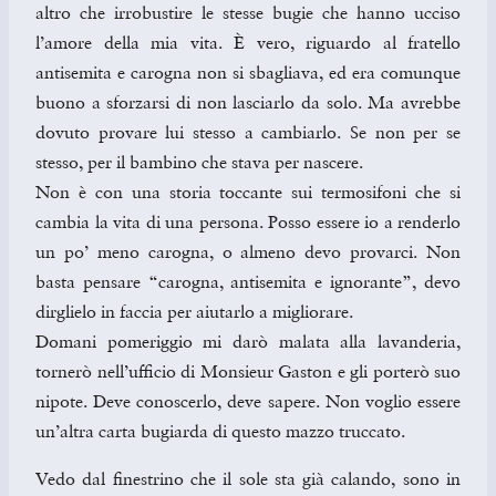
altro che irrobustire le stesse bugie che hanno ucciso
l’amore della mia vita. È vero, riguardo al fratello
antisemita e carogna non si sbagliava, ed era comunque
buono a sforzarsi di non lasciarlo da solo. Ma avrebbe
dovuto provare lui stesso a cambiarlo. Se non per se
stesso, per il bambino che stava per nascere.
Non è con una storia toccante sui termosifoni che si
cambia la vita di una persona. Posso essere io a renderlo
un po’ meno carogna, o almeno devo provarci. Non
basta pensare “carogna, antisemita e ignorante”, devo
dirglielo in faccia per aiutarlo a migliorare.
Domani pomeriggio mi darò malata alla lavanderia,
tornerò nell’ufficio di Monsieur Gaston e gli porterò suo
nipote. Deve conoscerlo, deve sapere. Non voglio essere
un’altra carta bugiarda di questo mazzo truccato.
Vedo dal finestrino che il sole sta già calando, sono in