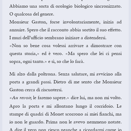
Abbiamo una sorta di orologio biologico sincronizzato.
O qualcosa del genere.
Monsieur Gaston, forse involontariamente, inizia ad
annuire. Spero che il racconto abbia sortito il suo effetto.
I muri dell’ufficio sembrano iniziare a distendersi.
«Non so bene cosa volessi arrivare a dimostrare con
questa storia,» ed è vero. «Ma spero che lei ci pensi
sopra, ogni tanto.» e sì, so che lo farà.
Mi alzo dalla poltrona. Senza salutare, mi avvicino alla
porta a grandi passi. Dietro di me sento che Monsieur
Gaston cerca di riscuotersi.
«
le faremo sapere.» dice lui, ma non mi volto.
Au revoir,
Apro la porta e mi allontano lungo il corridoio. Le
stampe di quadri di Monet scorrono ai miei fianchi, ma
io non le guardo. Prima non le avevo nemmeno notate.
A dire il vero non riesco neanche a ricordarmi come io