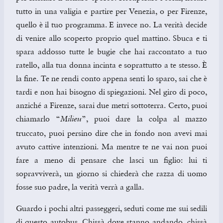
tutto in una valigia e partire per Venezia, o per Firenze,
quello è il tuo programma. E invece no. La verità decide
di venire allo scoperto proprio quel mattino. Sbuca e ti
spara addosso tutte le bugie che hai raccontato a tuo
ratello, alla tua donna incinta e soprattutto a te stesso. È
la fine. Te ne rendi conto appena senti lo sparo, sai che è
tardi e non hai bisogno di spiegazioni. Nel giro di poco,
anziché a Firenze, sarai due metri sottoterra. Certo, puoi
chiamarlo “
”, puoi dare la colpa al mazzo
Milieu
truccato, puoi persino dire che in fondo non avevi mai
avuto cattive intenzioni. Ma mentre te ne vai non puoi
fare a meno di pensare che lasci un figlio: lui ti
sopravviverà, un giorno si chiederà che razza di uomo
fosse suo padre, la verità verrà a galla.
Guardo i pochi altri passeggeri, seduti come me sui sedili
di questo autobus. Chissà dove stanno andando, chissà