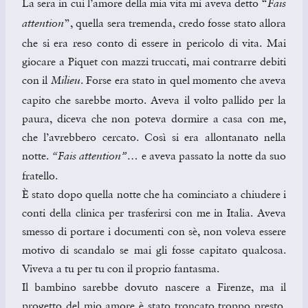
La sera in cui l’amore della mia vita mi aveva detto “
Fais
”, quella sera tremenda, credo fosse stato allora
attention
che si era reso conto di essere in pericolo di vita. Mai
giocare a Piquet con mazzi truccati, mai contrarre debiti
con il
. Forse era stato in quel momento che aveva
Milieu
capito che sarebbe morto. Aveva il volto pallido per la
paura, diceva che non poteva dormire a casa con me,
che l’avrebbero cercato. Così si era allontanato nella
notte.
e aveva passato la notte da suo
“Fais attention”…
fratello.
È stato dopo quella notte che ha cominciato a chiudere i
conti della clinica per trasferirsi con me in Italia. Aveva
smesso di portare i documenti con sè, non voleva essere
motivo di scandalo se mai gli fosse capitato qualcosa.
Viveva a tu per tu con il proprio fantasma.
Il bambino sarebbe dovuto nascere a Firenze, ma il
progetto del mio amore è stato troncato troppo presto.