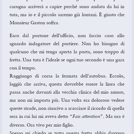
carogna arriverà a capire perché sono andata da lui in
tuta, ma io e il piccolo saremo già lontani. È giusto che
Monsieur Gaston soffra.
Esco dal portone dell’ufficio, non faccio caso allo
sguardo indagatore del portiere. Non ho bisogno di
qualcuno che mi tenga aperta la porta, sono troppo di
fretta. Una tuta è l’ideale se ogni tuo secondo è una gara
con il tempo.
Raggiungo di corsa la fermata dell’autobus. Eccolo,
laggiù che arriva, questa dovrebbe essere la linea che
passa anche davanti alla vecchia clinica del mio amore,
ma non mi importa più. Una volta era doloroso vedere
queste strade, non riuscivo a scacciare il ricordo di quella
sera in cui lui mi aveva detto “
”. Ma ora è
Fais attention
diverso. Ora vivo per mio figlio.
Spesso mi chiedo se tutta questa fretta abbia davvero