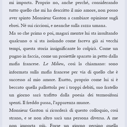
mi importa. Proprio no, anche perché, considerando
tutto quello che mi ha descritto il mio amore, non posso
aver spinto Monsieur Gaston a cambiare opinione sugli
ebrei. Né sui ciccioni, e neanche sulla razza umana.
Ma so che prima o poi, magari mentre lui sta insultando
qualcuno o si sta isolando come faceva già ai vecchi
tempi, questa storia insignificante lo colpirà. Come un
pugno in faccia, come un proiettile sparato in petto dalla
mafia francese.
, così la chiamano: sono
Le Milieu
informata sulla mafia francese per via di quello che è
successo al mio amore. Esatto, proprio come lui si è
beccato quella pallottola per i troppi debiti, suo fratello
un giorno sarà trafitto dalla poesia dei termosifoni
spenti. Il freddo passa, l’apparenza muore.
Monsieur Gaston si ricorderà di questo colloquio, così
strano, e se non altro sarà una persona diversa. A me
non importa più. Forse un giorno persino quella