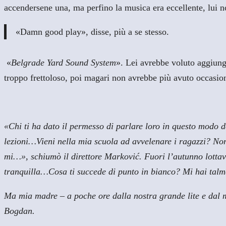
accendersene una, ma perfino la musica era eccellente, lui n
«Damn good play», disse, più a se stesso.
«
Belgrade Yard Sound System
». Lei avrebbe voluto aggiung
troppo frettoloso, poi magari non avrebbe più avuto occasion
«Chi ti ha dato il permesso di parlare loro in questo modo de
lezioni…Vieni nella mia scuola ad avvelenare i ragazzi? Non 
mi…», schiumò il direttore Marković. Fuori l’autunno lottava
tranquilla…Cosa ti succede di punto in bianco? Mi hai ta
Ma mia madre – a poche ore dalla nostra grande lite e dal mo
Bogdan.