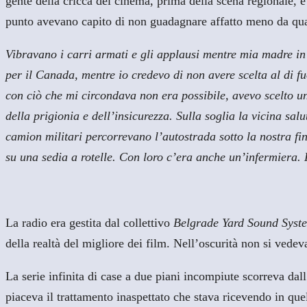
gente della cricca del cinema, prima della scena regionale, e p
punto avevano capito di non guadagnare affatto meno da quan
Vibravano i carri armati e gli applausi mentre mia madre i
per il Canada, mentre io credevo di non avere scelta al di 
con ciò che mi circondava non era possibile, avevo scelto un’
della prigionia e dell’insicurezza. Sulla soglia la vicina sa
camion militari percorrevano l’autostrada sotto la nostra fin
su una sedia a rotelle. Con loro c’era anche un’infermiera. 
La radio era gestita dal collettivo
Belgrade Yard Sound Syst
della realtà del migliore dei film. Nell’oscurità non si vedev
La serie infinita di case a due piani incompiute scorreva dall
piaceva il trattamento inaspettato che stava ricevendo in q