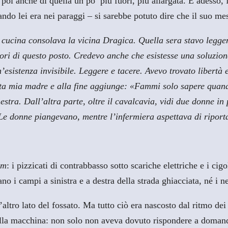
oi anche di quella un po’ più fuori, più allargata. E adesso, fi
do lei era nei paraggi – si sarebbe potuto dire che il suo mes
n cucina consolava la vicina Dragica. Quella sera stavo legg
fuori di questo posto. Credevo anche che esistesse una soluzi
esistenza invisibile. Leggere e tacere. Avevo trovato libertà e
luta mia madre e alla fine aggiunge: «Fammi solo sapere quando
estra. Dall’altra parte, oltre il cavalcavia, vidi due donne i
Le donne piangevano, mentre l’infermiera aspettava di riporta
em
: i pizzicati di contrabbasso sotto scariche elettriche e i ci
ano i campi a sinistra e a destra della strada ghiacciata, né i 
’altro lato del fossato. Ma tutto ciò era nascosto dal ritmo dei
uella macchina: non solo non aveva dovuto rispondere a doman