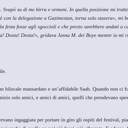
 Svapò su di me birra e ormoni. In quella posizione mi tratt
è con la delegazione a Gazimestan, torna solo stasera», mi b
a festa fosse agli sgoccioli e che presto sarebbero andati a c
osta! Dosta! Dosta!», gridava Jasna M. dei Boye mentre io mi ri
le.
n bilocale mansardato e un’affidabile Saab. Quando non ci fu p
ll’inizio solo amici, e amici di amici, quelli che prendevano 
vevano ingaggiata per portare in giro gli ospiti del festival, pia