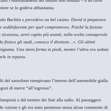
niti i maltrattamenti dei tassisti non solidali – a un certo
tiere se lo godeva abbastanza.
endo Bachtin e prevedevo un bel casino. David si preparava
one soddisfacente per quel compromesso. Poiché la fusione
 sicurezza, avrei capito più avanti, nella scelta consapevole
 finisce gli studi, conosco il direttore…». Gli ultimi
n pigiama. Una stava ferma in piedi, mentre l’altra era seduta
rle in reparto.
golii del sassofono riempivano l’interno dell’automobile gialla
negozi di merce “all’ingrosso”.
 lampioni e dal tremito dei fiati alla radio. Al passeggero
de curiose e gli era stato permesso senza alcun commento di