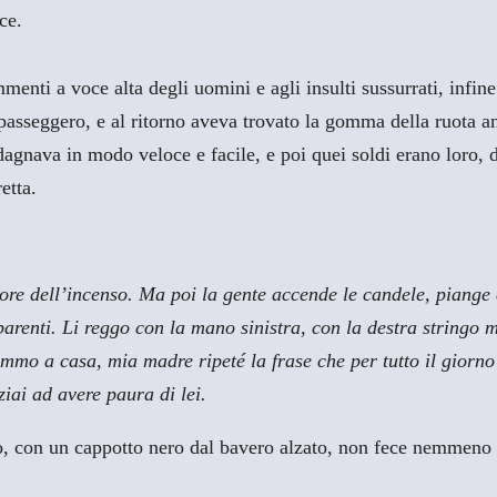
ce.
mmenti a voce alta degli uomini e agli insulti sussurrati, infi
passeggero, e al ritorno aveva trovato la gomma della ruota ant
dagnava in modo veloce e facile, e poi quei soldi erano loro, d
etta.
odore dell’incenso. Ma poi la gente accende le candele, piange 
parenti. Li reggo con la mano sinistra, con la destra stringo
mo a casa, mia madre ripeté la frase che per tutto il giorno
iai ad avere paura di lei.
, con un cappotto nero dal bavero alzato, non fece nemmeno tr