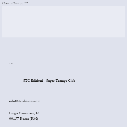
Corso Campi, 72
…
STC Edizioni – Super Tramps Club
info@stcedizioni.com
Largo Camesena, 16
00157 Roma (RM)