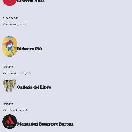
Libreria Alice
FIRENZE
V.le Lavagnini 72
Didattica Più
IVREA
Via Guarnotta, 33
Galleria del Libro
IVREA
Via Palestro, 70
Mondadori Bookstore Barona