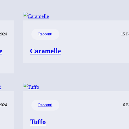
2024
Racconti
15 F
e
Caramelle
2024
Racconti
6 F
Tuffo