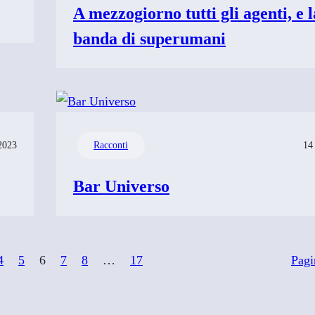
A mezzogiorno tutti gli agenti, e l
banda di superumani
2023
Racconti
14
Bar Universo
4
5
6
7
8
…
17
Pagi