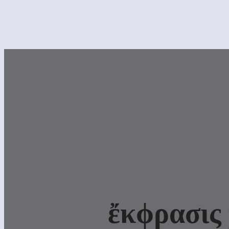
ἔκϕρασις 