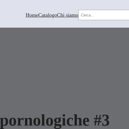
Cerca
Home
Catalogo
Chi siamo
pornologiche #3